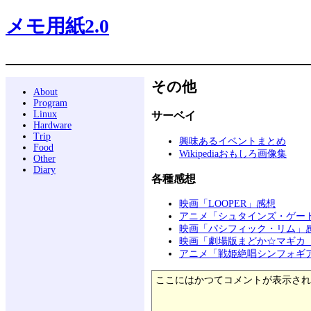
メモ用紙2.0
その他
About
Program
Linux
サーベイ
Hardware
Trip
興味あるイベントまとめ
Food
Wikipediaおもしろ画像集
Other
Diary
各種感想
映画「LOOPER」感想
アニメ「シュタインズ・ゲー
映画「パシフィック・リム」
映画「劇場版まどか☆マギカ
アニメ「戦姫絶唱シンフォギ
ここにはかつてコメントが表示され