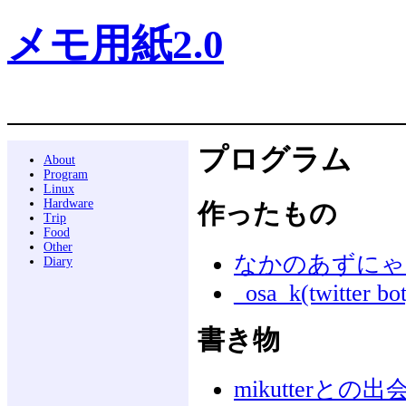
メモ用紙2.0
プログラム
About
Program
Linux
Hardware
作ったもの
Trip
Food
Other
なかのあずにゃん(tw
Diary
_osa_k(twitter bot
書き物
mikutterとの出